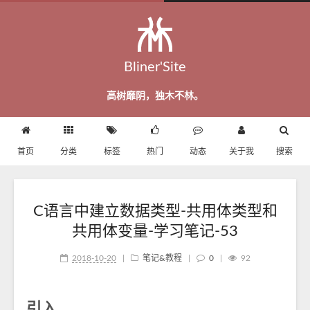
Bliner'Site
高树靡阴，独木不林。
首页
分类
标签
热门
动态
关于我
搜索
C语言中建立数据类型-共用体类型和
共用体变量-学习笔记-53
2018-10-20
|
笔记&教程
|
0
|
92
引入