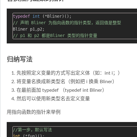
typedef
int
(*Bliner)
()
// 声明 Bliner 为指向函数的指针类型，返回值是整型
// p1 和 p2 都是Bliner 类型的指针变量
归纳写法
先按照定义变量的方式写出定义体（如：int i；）
将变量名换成新类型名（例如把 i 换乘 Bliner）
在最前面加 typedef （typedef int Bliner）
然后可以使用新类型名去定义变量
用指向函数的指针来举例
//第一步，默认写法
int