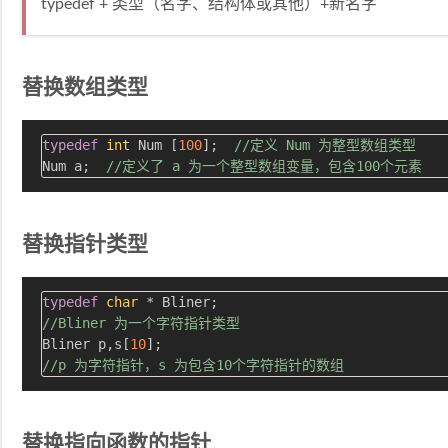
typedef + 类型（名字、结构体或其他）+新名字
替换数组类型
typedef
int
 Num [
100
];  
//定义 Num 为整型数组类型
Num a;  
//定义了 a 为一个整型数组变量，包含100个元素
替换指针类型
typedef
char
//Bliner 为一个字符指针类型
Bliner p,s[
10
//p 为字符指针，s 为包含10个字符指针的数组
替换指向函数的指针