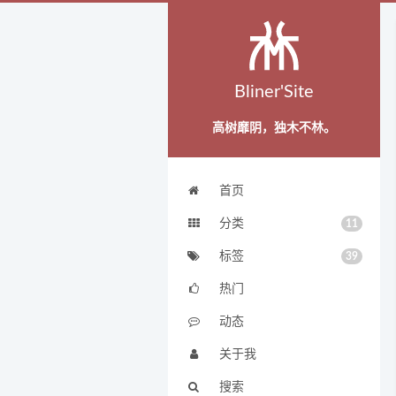
Bliner'Site
高树靡阴，独木不林。
首页
分类
11
标签
39
热门
动态
关于我
搜索