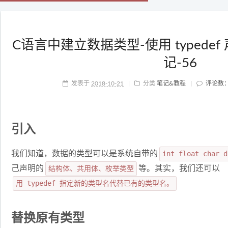
C语言中建立数据类型-使用 typede
记-56
发表于
2018-10-21
|
分类
笔记&教程
|
评论数
引入
我们知道，数据的类型可以是系统自带的
int float char d
己声明的
结构体、共用体、枚举类型
等。其实，我们还可以
用 typedef 指定新的类型名代替已有的类型名。
替换原有类型