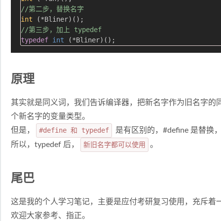
//第二步，替换名字
int
//第三步，加上 typedef
typedef
int
(*Bliner)
()
原理
其实就是同义词，我们告诉编译器，把新名字作为旧名字的
个新名字的变量类型。
但是，
#define 和 typedef
是有区别的，#define 是替换，
所以，typedef 后，
新旧名字都可以使用
。
尾巴
这是我的个人学习笔记，主要是应付考研复习使用，充斥着
欢迎大家参考、指正。