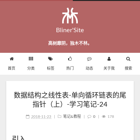
Bliner'Site
高树靡阴，独木不林。
首页
分类
标签
热门
动态
关于我
搜索
数据结构之线性表-单向循环链表的尾
指针（上）-学习笔记-24
2018-11-23
|
笔记&教程
|
0
|
178
引入