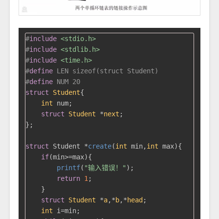
#
include
<stdio.h>
#
include
<stdlib.h>
#
include
<time.h>
#
define
 LEN sizeof(struct Student)
#
define
 NUM 20
struct
Student
{
int
 num;

struct
Student
 *
next
;
};

struct
 Student *
create
(
int
 min,
int
 max)
{

if
(min>=max){

printf
(
"输入错误！"
);

return
1
;

    }

struct
Student
 *
a
,*
b
,*
head
;
int
 i=min;
