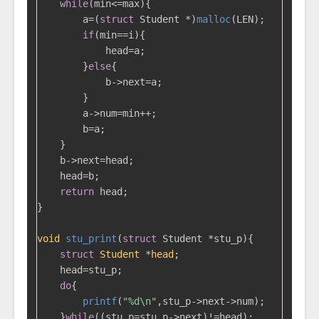
while
(min<=max){

        a=(
struct
 Student *)
malloc
(LEN);

if
(min==i){

            head=a;

        }
else
{

            b->next=a;

        }

        a->num=min++;

        b=a;

    }

    b->next=head;

    head=b;

return
 head;

}

void
stu_print
(
struct
 Student *stu_p)
{

struct
Student
 *
head
;
    head=stu_p;

do
{

printf
(
"%d\n"
,stu_p->next->num);

    }
while
((stu_p=stu_p->next)!=head);
