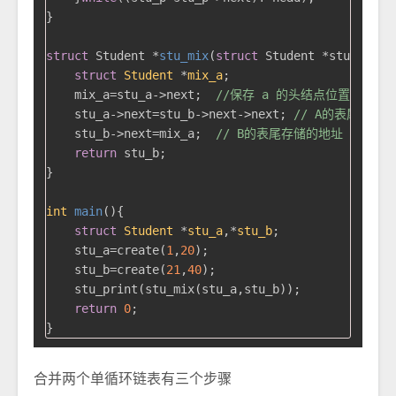
}

struct
 Student *
stu_mix
(
struct
 Student *stu_a,
str
struct
Student
 *
mix_a
;
    mix_a=stu_a->next;  
//保存 a 的头结点位置
    stu_a->next=stu_b->next->next; 
// A的表尾存储
    stu_b->next=mix_a;  
// B的表尾存储的地址 改为 A
return
 stu_b;

}

int
main
()
{

struct
Student
 *
stu_a
,*
stu_b
;
    stu_a=create(
1
,
20
);

    stu_b=create(
21
,
40
);

    stu_print(stu_mix(stu_a,stu_b));

return
0
;

合并两个单循环链表有三个步骤