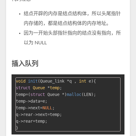
结点开辟的内存是结点结构体，所以头尾指针
内存储的，都是结点结构体的内存地址。
因为一开始头部指针指向的结点没有指向，所
以为 NULL
插入队列
void
init
(Queue_link *q , 
int
 e)
struct
Queue
 *
temp
;
temp=(
struct
 Queue *)
malloc
(LEN);

temp->data=e;

temp->next=
NULL
;

q->rear->next=temp;

q->rear=temp;
