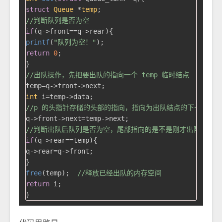
struct
Queue
 *
temp
;
//判断队列是否为空
if
printf
(
"队列为空！"
return
0
;

//出队操作，先把要出队的指向一个 temp 临时结点
int
//p 的头指针存储的头部的指向，指向为出队结点的下一个
//判断出队后队列是否为空，尾部指向的是不是刚才出队的那个
if
(q->rear==temp){

q->rear=q->front;

free
(temp);  
//释放已经出队的内存空间
return
 i;
