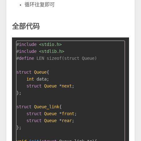
循环往复即可
全部代码
#
include
<stdio.h>
#
include
<stdlib.h>
#
define
 LEN sizeof(struct Queue)
struct
Queue
{
int
 data;

struct
Queue
 *
next
;
};

struct
Queue_link
{
struct
Queue
 *
front
;
struct
Queue
 *
rear
;
};
