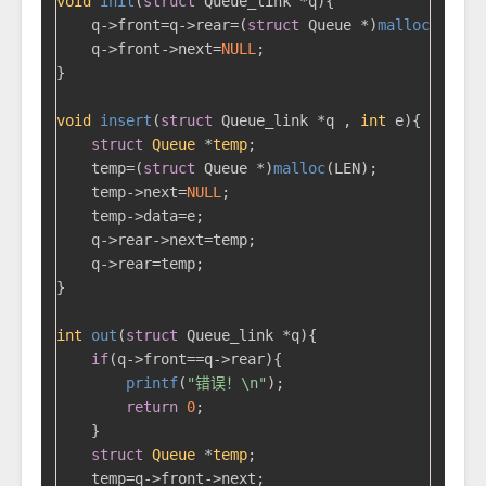
void
init
(
struct
 Queue_link *q)
{

    q->front=q->rear=(
struct
 Queue *)
malloc
(LEN);

    q->front->next=
NULL
;

}

void
insert
(
struct
 Queue_link *q , 
int
 e)
{

struct
Queue
 *
temp
;
    temp=(
struct
 Queue *)
malloc
(LEN);

    temp->next=
NULL
;

    temp->data=e;

    q->rear->next=temp;

    q->rear=temp;

}

int
out
(
struct
 Queue_link *q)
{

if
(q->front==q->rear){

printf
(
"错误！\n"
);

return
0
;

    }

struct
Queue
 *
temp
;
    temp=q->front->next;
