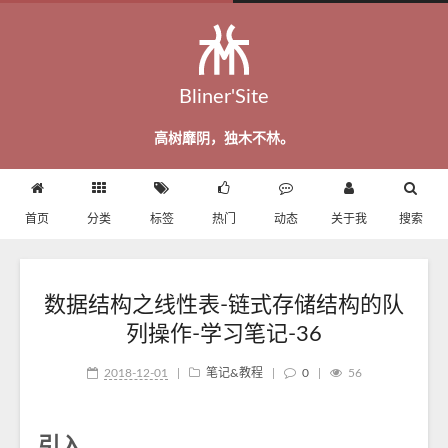
Bliner'Site
高树靡阴，独木不林。
首页
分类
标签
热门
动态
关于我
搜索
数据结构之线性表-链式存储结构的队
列操作-学习笔记-36
2018-12-01
|
笔记&教程
|
0
|
56
引入