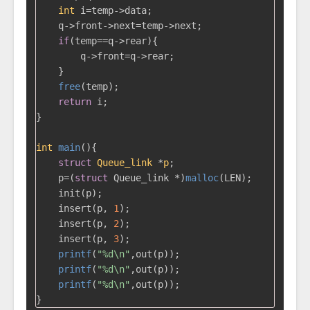
int
 i=temp->data;

    q->front->next=temp->next;

if
(temp==q->rear){

        q->front=q->rear;

    }

free
(temp);

return
 i;

}

int
main
()
{

struct
Queue_link
 *
p
;
    p=(
struct
 Queue_link *)
malloc
(LEN);

    init(p);

    insert(p, 
1
);

    insert(p, 
2
);

    insert(p, 
3
);

printf
(
"%d\n"
,out(p));

printf
(
"%d\n"
,out(p));

printf
(
"%d\n"
,out(p));
