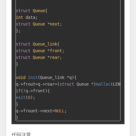
struct
Queue
{
int
struct
Queue
 *
next
;
};

struct
Queue_link
{
struct
Queue
 *
front
;
struct
Queue
 *
rear
;
}

void
init
(Queue_link *q)
{

q->frout=q->rear=(
struct
 Queue *)
malloc
if
exit
(
0
);

}

q->frount->next=
NULL
;

代码注意