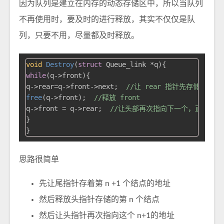
因为队列是建立在内存的动态存储区中，所以当队列
不再使用时，要及时的进行释放，其实不仅仅是队
列，只要不用，尽量都及时释放。
void
Destroy
(
struct
 Queue_link *q)
while
(q->front){

q->rear=q->front->next;  
//让 rear 指针先存储头部的
free
(q->front);  
//释放 front
q->front = q->rear;  
//让头部再次指向下一个，直到遇到 
}

思路很简单
先让尾指针存着第 n +1 个结点的地址
然后释放头指针存储的第 n 个结点
然后让头指针再次指向这个 n+1的地址