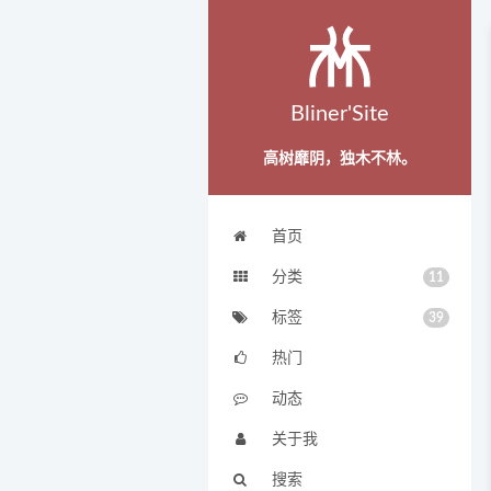
Bliner'Site
高树靡阴，独木不林。
首页
分类
11
标签
39
热门
动态
关于我
搜索