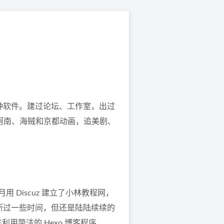
种软件。建过论坛、工作室，出过
柯南、海贼和京都动画，追美剧、
月用 Discuz 建立了小林教程网，
断过一些时间，但还是陆陆续续的
用简洁的 Hexo 博客程序