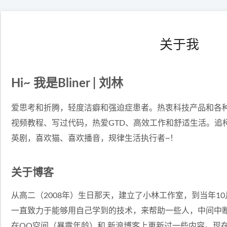
关于我
Hi~ 我是Bliner | 刘林
爱思考和折腾，轻度洁癖和强迫症患者。热衷科技产品和各
视频教程、写过代码，热爱GTD、高效工作和舒适生活。追
英剧，喜欢猫、喜欢播音，规律生活执行者~！
关于博客
从高二（2008年）生日那天，建立了
小林工作室
，到当年10
一直致力于能够用自己学到的技术，来帮助一些人，中间中
在QQ空间（暴露年龄）和 新浪博客上更新过一些内容。现在利