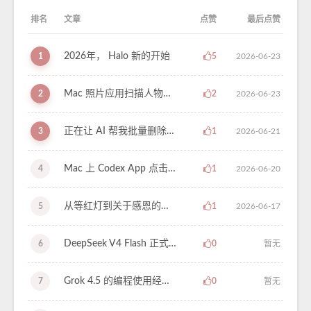
排名
文章
点赞
最后点赞
2026年， Halo 新的开始
1
5
2026-06-23
Mac 照片应用扫描人物时，关闭程序还是最小化？
2
2
2026-06-23
正在让 AI 帮我批量删除之前 Coding 的复杂泛型，保留一些自主权
3
1
2026-06-21
Mac 上 Codex App 点击 Pet 返回窗口，输入框无法重新聚焦的问题与暂时解法
4
1
2026-06-20
从等红灯到关于感恩的领悟
5
1
2026-06-17
DeepSeek V4 Flash 正式版体验
6
0
暂无
Grok 4.5 的编程使用经验分享，利用速度优势，指哪打哪
7
0
暂无