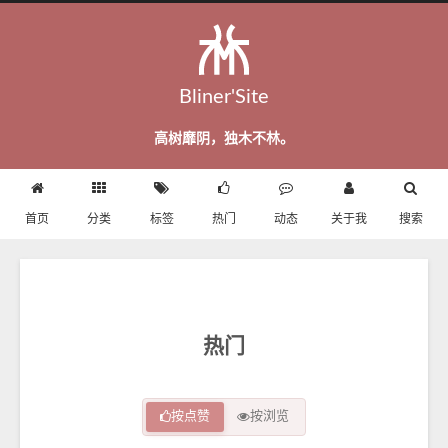
Bliner'Site
高树靡阴，独木不林。
首页
分类
标签
热门
动态
关于我
搜索
热门
按点赞
按浏览