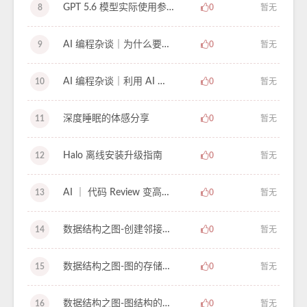
GPT 5.6 模型实际使用参考，及个人主观体验及分享
8
0
暂无
AI 编程杂谈｜为什么要避免 AI 黑盒带来的失控死循环 - 2
9
0
暂无
AI 编程杂谈｜利用 AI 的模仿能力避免黑盒 - 1
10
0
暂无
深度睡眠的体感分享
11
0
暂无
Halo 离线安装升级指南
12
0
暂无
AI ｜ 代码 Review 变高级了？还是难以理解
13
0
暂无
数据结构之图-创建邻接矩阵图结构-学习笔记-65
14
0
暂无
数据结构之图-图的存储结构-学习笔记-64
15
0
暂无
数据结构之图-图结构的简介和引入（下）-学习笔记-63
16
0
暂无