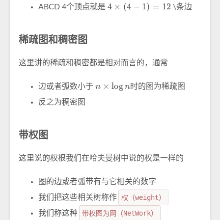
4
×
(
4
−
1
)
=
12
ABCD 4个顶点就是
\条边
稀疏图和稠密图
这里讲的稀疏和稠密都是相对而言的，通常
n
×
log
n
边或者弧数小于
时的图为稀疏图
反之为稠密图
带权图
这里说的权根我们在哈夫曼树中说的权是一样的
图的边或者弧带有与它相关的数字
我们把这些相关树称作
权（weight）
我们称这种
带权图为网（NetWork）