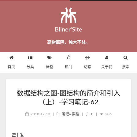
Bliner'Site
高树靡阴，独木不林。
首页
分类
标签
热门
动态
关于我
搜索
数据结构之图-图结构的简介和引入
（上）-学习笔记-62
2018-12-13
|
笔记&教程
|
0
|
206
引入