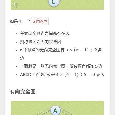
如果在一个
无向图中
任意两个顶点之间都存在边
则称该图为无向完全图
n
×
(
n
−
1
)
÷
2
n 个顶点的无向完全图有
条
边
上面就是一张无向完全图，所有顶点都连着边
4
×
(
4
−
1
)
÷
2
=
6
ABCD 4个顶点就是
条边
有向完全图