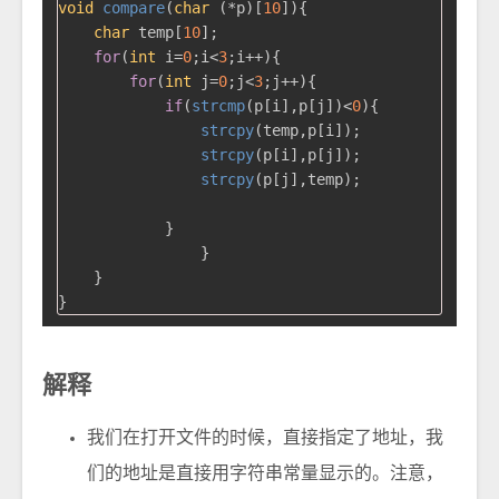
void
compare
(
char
 (*p)[
10
])
{

char
 temp[
10
];

for
(
int
 i=
0
;i<
3
;i++){

for
(
int
 j=
0
;j<
3
;j++){

if
(
strcmp
(p[i],p[j])<
0
){

strcpy
(temp,p[i]);

strcpy
(p[i],p[j]);

strcpy
(p[j],temp);

            }

                }

    }

解释
我们在打开文件的时候，直接指定了地址，我
们的地址是直接用字符串常量显示的。注意，