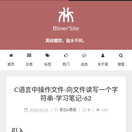
Bliner'Site
高树靡阴，独木不林。
首页
分类
标签
热门
动态
关于我
搜索
C语言中操作文件-向文件读写一个字
符串-学习笔记-62
2018-10-24
|
笔记&教程
|
0
|
110
引入