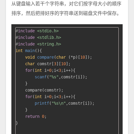
从键盘输入若干个字符串，对它们按字母大小的顺序
排序，然后把排好序的字符串送到磁盘文件中保存。
#
include
<stdio.h>
#
include
<stdlib.h>
#
include
<string.h>
int
main
()
{

void
compare
(
char
 (*p)[
10
])
;

char
 comstr[
3
][
10
];

for
(
int
 i=
0
;i<
3
;i++){

scanf
(
"%s"
,comstr[i]);

    }

    compare(comstr);

for
(
int
 i=
0
;i<
3
;i++){

printf
(
"%s\n"
,comstr[i]);

    }

return
0
;

}
