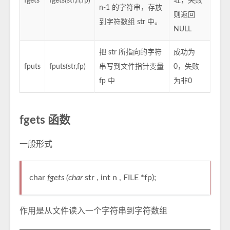
fgets
fgets(str,n,fp)
址，失败
n-1 的字符串，存放
则返回
到字符数组 str 中。
NULL
把 str 所指向的字符
成功为
fputs
fputs(str,fp)
串写到文件指针变量
0，失败
fp 中
为非0
fgets 函数
一般形式
char
fgets (char
str , int n , FILE *fp);
作用是从文件读入一个字符串到字符数组