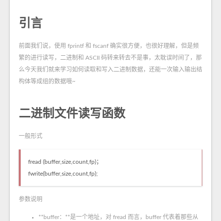
引言
前面我们说，使用 fprintf 和 fscanf 确实很方便，也很好理解，但是频
繁的进行读写，二进制和 ASCII 码转来转去不是事，太耽误时间了，那
么今天我们就来学习如何读取和写入二进制数据，还能一次输入输出结
构体等成组的数据哦~
二进制文件读写函数
一般形式
fread (buffer,size,count,fp)；
fwrite(buffer,size,count,fp);
参数说明
**buffer：**是一个地址，对 fread 而言，buffer 代表着那些从