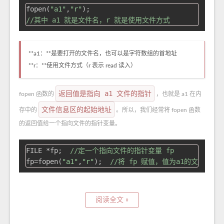
fopen(
"a1"
,
"r"
//其中 a1 就是文件名，r 就是使用文件方式
**a1：**是要打开的文件名，也可以是字符数组的首地址
**r：**使用文件方式（r 表示 read 读入）
返回值是指向 a1 文件的指针
fopen 函数的
，也就是 a1 在内
文件信息区的起始地址
存中的
。所以，我们经常将 fopen 函数
的返回值给一个指向文件的指针变量。
FILE *fp;  
//定一个指向文件的指针变量 fp
fp=fopen(
"a1"
,
"r"
);  
//将 fp 赋值，值为a1的文件信息
阅读全文 »