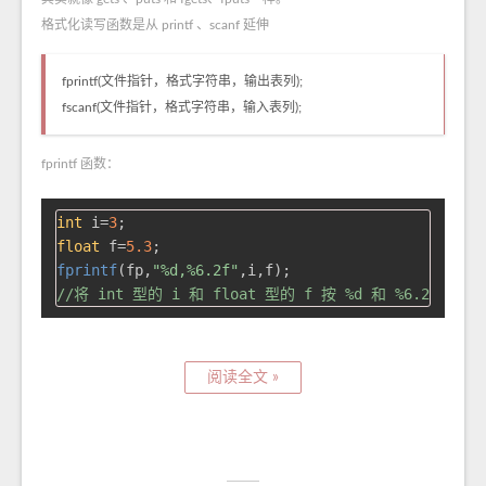
格式化读写函数是从 printf 、scanf 延伸
fprintf(文件指针，格式字符串，输出表列);
fscanf(文件指针，格式字符串，输入表列);
fprintf 函数：
int
 i=
3
float
 f=
5.3
fprintf
(fp,
"%d,%6.2f"
//将 int 型的 i 和 float 型的 f 按 %d 和 %6.2f
阅读全文 »