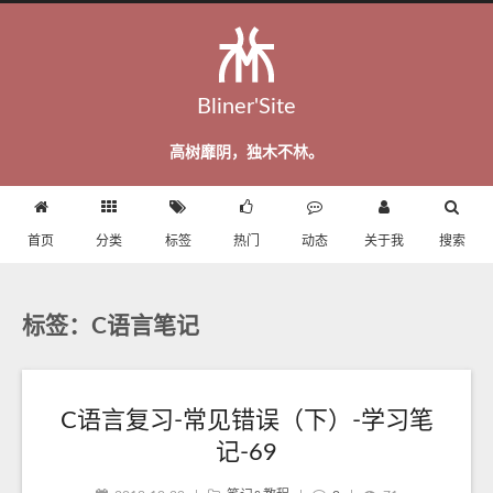
Bliner'Site
高树靡阴，独木不林。
首页
分类
标签
热门
动态
关于我
搜索
标签：C语言笔记
C语言复习-常见错误（下）-学习笔
记-69