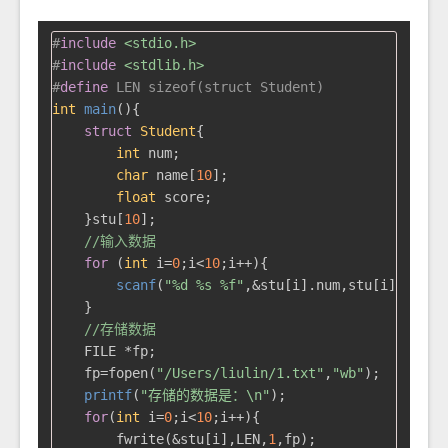
#
include
<stdio.h>
#
include
<stdlib.h>
#
define
 LEN sizeof(struct Student)
int
main
()
{

struct
Student
{
int
 num;

char
 name[
10
];

float
 score;

    }stu[
10
];

//输入数据
for
 (
int
 i=
0
;i<
10
;i++){

scanf
(
"%d %s %f"
,&stu[i].num,stu[i].name,&
    }

//存储数据
    FILE *fp;

    fp=fopen(
"/Users/liulin/1.txt"
,
"wb"
);

printf
(
"存储的数据是：\n"
);

for
(
int
 i=
0
;i<
10
;i++){

        fwrite(&stu[i],LEN,
1
,fp);
