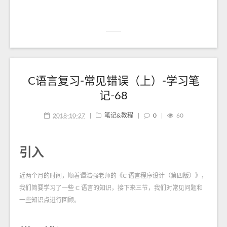
C语言复习-常见错误（上）-学习笔
记-68
2018-10-27
|
笔记&教程
|
0
|
60
引入
近两个月的时间，顺着谭浩强老师的《C 语言程序设计（第四版）》，
我们简要学习了一些 C 语言的知识，接下来三节，我们对常见问题和
一些知识点进行回顾。