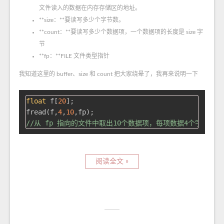
文件读入的数据在内存存储区的地址。
**size：**要读写多少个字节数。
**count：**要读写多少个数据项，一个数据项的长度是 size 字
节
**fp：**FILE 文件类型指针
我知道这里的 buffer、size 和 count 把大家绕晕了，我再来说明一下
float
 f[
20
];

fread(f,
4
,
10
//从 fp 指向的文件中取出10个数据项，每项数据4个字节。存
阅读全文 »