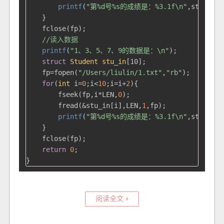
printf
(
"第%d号%s的成绩是：%3.1f\n"
,stu[i].n
    }

    fclose(fp);

//读入数据
printf
(
"1、3、5、7、9的数据是：\n"
);

struct
Student
stu_in
[10];
    fp=fopen(
"/Users/liulin/1.txt"
,
"rb"
);

for
(
int
 i=
0
;i<
10
;i=i+
2
){

        fseek(fp,i*LEN,
0
);

        fread(&stu_in[i],LEN,
1
,fp);

printf
(
"第%d号%s的成绩是：%3.1f\n"
,stu_in[i
    }

    fclose(fp);

return
0
;

阅读全文 »