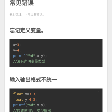
常见错误
我们梳理一下常见的错误。
忘记定义变量。
x=
3
;

y=
4
printf
(
"%d"
//没有声明变量类型
输入输出格式不统一
float
 x=
3.3
float
 y=
4.3
printf
(
"%d"
//应该使用%f 类型输出