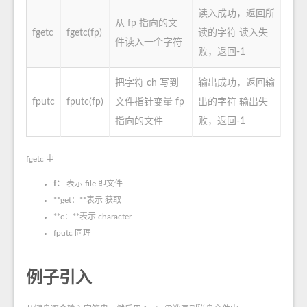
读入成功，返回所
从 fp 指向的文
fgetc
fgetc(fp)
读的字符 读入失
件读入一个字符
败，返回-1
把字符 ch 写到
输出成功，返回输
fputc
fputc(fp)
文件指针变量 fp
出的字符 输出失
指向的文件
败，返回-1
fgetc 中
f：
表示 file 即文件
**get：**表示 获取
**c：**表示 character
fputc 同理
例子引入