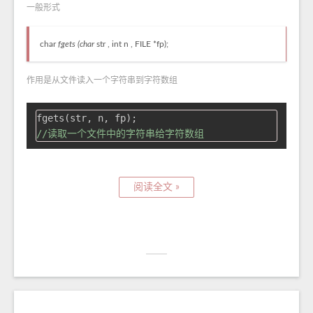
一般形式
char
fgets (char
str , int n , FILE *fp);
作用是从文件读入一个字符串到字符数组
//读取一个文件中的字符串给字符数组
阅读全文 »