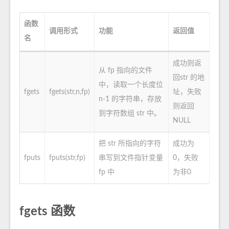
函数
调用形式
功能
返回值
名
成功则返
从 fp 指向的文件
回str 的地
中，读取一个长度位
fgets
fgets(str,n,fp)
址，失败
n-1 的字符串，存放
则返回
到字符数组 str 中。
NULL
把 str 所指向的字符
成功为
fputs
fputs(str,fp)
串写到文件指针变量
0，失败
fp 中
为非0
fgets 函数