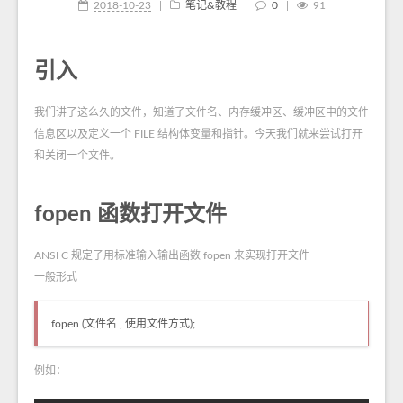
2018-10-23
|
笔记&教程
|
0
|
91
引入
我们讲了这么久的文件，知道了文件名、内存缓冲区、缓冲区中的文件
信息区以及定义一个 FILE 结构体变量和指针。今天我们就来尝试打开
和关闭一个文件。
fopen 函数打开文件
ANSI C 规定了用标准输入输出函数 fopen 来实现打开文件
一般形式
fopen (文件名 , 使用文件方式);
例如：