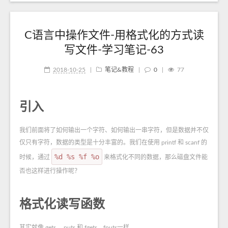
C语言中操作文件-用格式化的方式读
写文件-学习笔记-63
2018-10-25
|
笔记&教程
|
0
|
77
引入
我们前面将了如何输出一个字符、如何输出一串字符，但是数据并不仅
仅只有字符，数据的类型是十分丰富的。我们在使用 printf 和 scanf 的
%d %s %f %o
时候，通过
来格式化不同的数据，那么磁盘文件能
否也这样进行操作呢？
格式化读写函数
其实就像 gets 、puts 和 fgets、fputs一样。