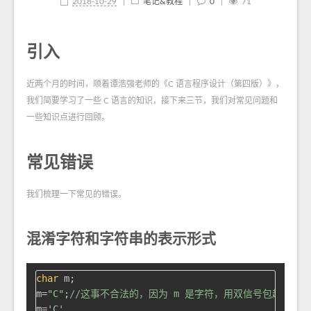
2018-10-29
|
笔记&教程
|
0
|
71
引入
近两个月的时间，顺着谭浩强老师的《C 语言程序设计（第四版）》，
我们简要学习了一些 C 语言的知识，接下来三节，我们对常见问题和
一些知识点进行回顾。
常见错误
我们梳理一下常见的错误。
混淆字符和字符串的表示形式
char
 m;

m=
"C"
;
//这事不合法的，因为 m 是字符，用双信号包起来是 C
m=
'C'