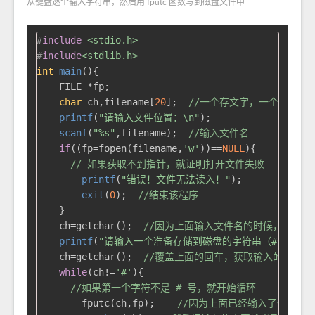
从键盘逐个输入字符串，然后用 fputc 函数写到磁盘文件中
#
include
<stdio.h>
#
include
<stdlib.h>
int
main
()
{

    FILE *fp;

char
 ch,filename[
20
];  
//一个存文字，一个存文件
printf
(
"请输入文件位置：\n"
);

scanf
(
"%s"
,filename);  
//输入文件名
if
((fp=fopen(filename,
'w'
))==
NULL
){

// 如果获取不到指针，就证明打开文件失败
printf
(
"错误！文件无法读入！"
);

exit
(
0
);  
//结束该程序
    }

    ch=getchar();  
//因为上面输入文件名的时候，输入
printf
(
"请输入一个准备存储到磁盘的字符串（#号结尾）
    ch=getchar();  
//覆盖上面的回车，获取输入的第一个
while
(ch!=
'#'
){ 

//如果第一个字符不是 # 号，就开始循环
        fputc(ch,fp);    
//因为上面已经输入了一个了