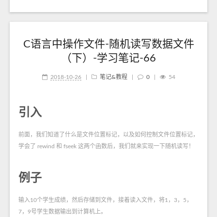
C语言中操作文件-随机读写数据文件
（下）-学习笔记-66
2018-10-26
|
笔记&教程
|
0
|
54
引入
前面，我们知道了什么是文件位置标记，以及如何控制文件位置标记，
学会了 rewind 和 fseek 这两个函数后，我们就来实现一下随机读写！
例子
输入10个学生成绩，然后存储到文件，接着读入文件，将1，3，5，
7，9号学生数据输出到计算机上。