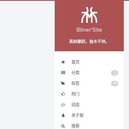
Bliner'Site
高树靡阴，独木不林。
首页
分类
11
标签
39
热门
动态
关于我
搜索