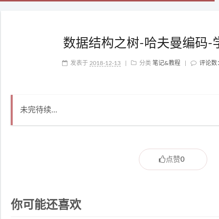
数据结构之树-哈夫曼编码-学
发表于
2018-12-13
|
分类
笔记&教程
|
评论数
未完待续…
点赞
0
你可能还喜欢