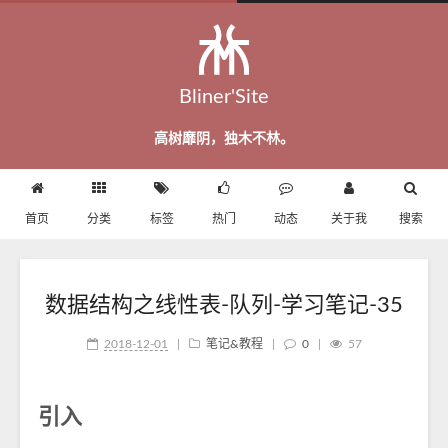
Bliner'Site
高树靡阴，独木不林。
首页
分类
标签
热门
动态
关于我
搜索
数据结构之线性表-队列-学习笔记-35
2018-12-01
|
笔记&教程
|
0
|
57
引入