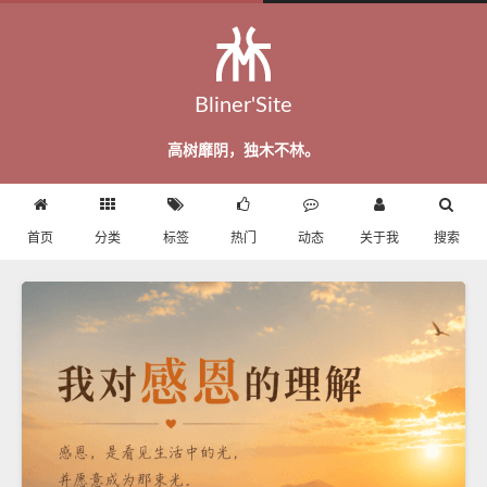
Bliner'Site
高树靡阴，独木不林。
首页
分类
标签
热门
动态
关于我
搜索