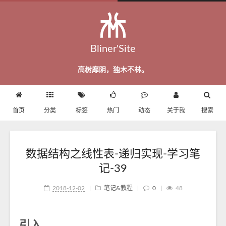
Bliner'Site
高树靡阴，独木不林。
首页
分类
标签
热门
动态
关于我
搜索
数据结构之线性表-递归实现-学习笔
记-39
2018-12-02
|
笔记&教程
|
0
|
48
引入