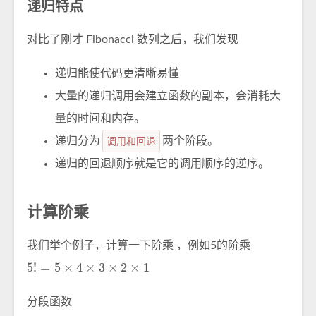
递归特点
对比了刚才 Fibonacci 数列之后，我们发现
递归能使代码更清晰易懂
大量的递归调用会建立函数的副本，会消耗大
量的时间和内存。
递归分为
调用和回退
两个阶段。
递归的回退顺序就是它的调用顺序的逆序。
计算阶乘
我们举个例子，计算一下阶乘 ，例如5的阶乘
5
!
=
5
×
4
×
3
×
2
×
1
分段函数