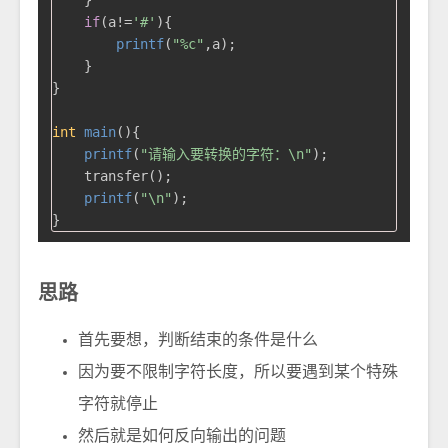
    }

if
(a!=
'#'
){

printf
(
"%c"
,a);

    }

}

int
main
()
{

printf
(
"请输入要转换的字符：\n"
);

    transfer();

printf
(
"\n"
);

思路
首先要想，判断结束的条件是什么
因为要不限制字符长度，所以要遇到某个特殊
字符就停止
然后就是如何反向输出的问题