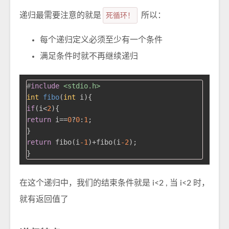
递归最需要注意的就是
死循环！
所以：
每个递归定义必须至少有一个条件
满足条件时就不再继续递归
#
include
<stdio.h>
int
fibo
(
int
 i)
if
(i<
2
return
 i==
0
?
0
:
1
;

return
 fibo(i
-1
)+fibo(i
-2
);

在这个递归中，我们的结束条件就是 i<2 , 当 i<2 时，
就有返回值了