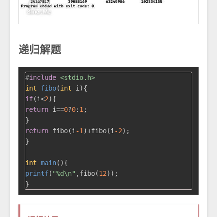
递归解题
#
include
<stdio.h>
int
fibo
(
int
 i)
if
(i<
2
return
 i==
0
?
0
:
1
;

return
 fibo(i
-1
)+fibo(i
-2
);

}

int
main
()
printf
(
"%d\n"
,fibo(
12
));
