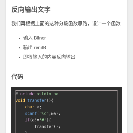
反向输出文字
我们再根据上面的这种分段函数思路，设计一个函数
输入 Bliner
输出 renilB
即将输入的内容反向输出
代码
#
include
<stdio.h>
void
transfer
()
{

char
 a;

scanf
(
"%c"
,&a);

if
(a!=
'#'
){

        transfer();
