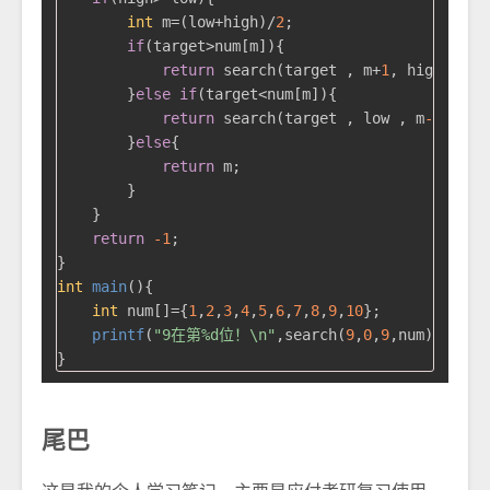
int
 m=(low+high)/
2
;

if
(target>num[m]){

return
 search(target , m+
1
, high , num
        }
else
if
(target<num[m]){

return
 search(target , low , m
-1
 , num
        }
else
{

return
 m;

        }

    }

return
-1
;

int
main
()
{

int
 num[]={
1
,
2
,
3
,
4
,
5
,
6
,
7
,
8
,
9
,
10
};

printf
(
"9在第%d位！\n"
,search(
9
,
0
,
9
,num)+
1
);

尾巴