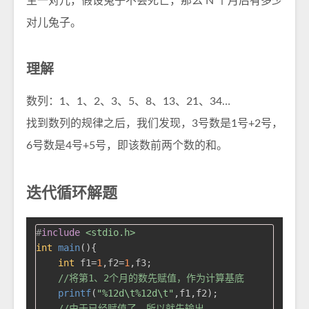
生一对儿，假设兔子不会死亡，那么 N 个月后有多少
对儿兔子。
理解
数列：1、1、2、3、5、8、13、21、34…
找到数列的规律之后，我们发现，3号数是1号+2号，
6号数是4号+5号，即该数前两个数的和。
迭代循环解题
#
include
<stdio.h>
int
main
()
{

int
 f1=
1
,f2=
1
,f3;

//将第1、2个月的数先赋值，作为计算基底
printf
(
"%12d\t%12d\t"
,f1,f2);

//由于已经赋值了，所以就先输出