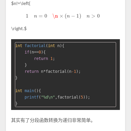
$n!=\left{
1
n
=
0
\n
×
(
n
−
1
)
n
>
0
\right.$
int
factorial
(
int
 n)
{

if
(n==
0
){

return
1
;

    }

return
 n*factorial(n
-1
);

}

int
main
()
{

printf
(
"%d\n"
,factorial(
5
));

其实有了分段函数转换为递归非常简单。