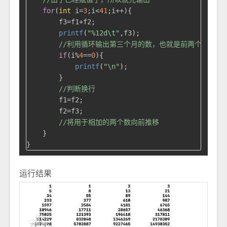
for
(
int
 i=
3
;i<
41
;i++){

        f3=f1+f2;

printf
(
"%12d\t"
,f3);

//利用循环输出第三个月的数，也就是前两个月的和
if
(i%
4
==
0
){

printf
(
"\n"
);

        }

//判断换行
        f1=f2;

        f2=f3;

//将用于相加的两个数向前推移
    }

运行结果