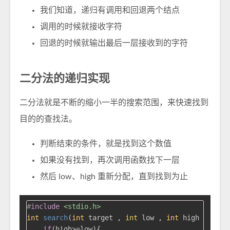
我们知道，递归有调用和回退两个结点
调用的时候就接收字符
回退的时候就输出最后一层接收到的字符
二分法的递归实现
二分法就是不断的缩小一半的搜索范围，来快速找到
目的的查找法。
判断结束的条件，就是找到这个数值
如果没有找到，再次调用函数找下一层
然后 low、high 重新分配，直到找到为止
#
include
<stdio.h>
int
search
(
int
 target , 
int
 low , 
int
 high , 
int
 
if
(high>=low){
