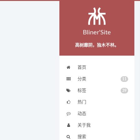
Bliner'Site
高树靡阴，独木不林。
首页
分类
11
标签
39
热门
动态
关于我
搜索