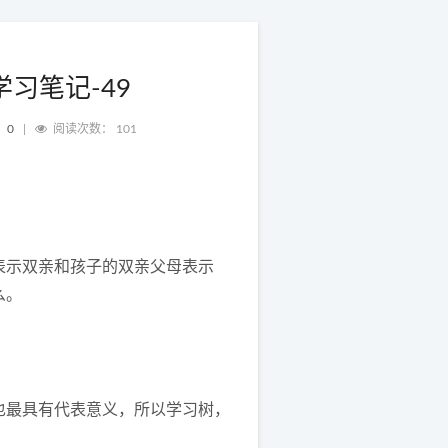
习笔记-49
：
0
|
阅读次数：
101
表示双亲和孩子的双亲父母表示
么。
也最具有代表意义，所以学习树，