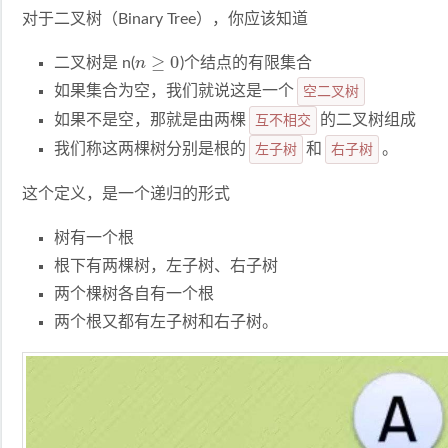
对于二叉树（Binary Tree），你应该知道
n
≥
0
二叉树是 n(
)个结点的有限集合
如果集合为空，我们就说这是一个
空二叉树
如果不是空，那就是由两棵
互不相交
的二叉树组成
我们称这两棵树分别是根的
左子树
和
右子树
。
这个定义，是一个递归的形式
树有一个根
根下有两棵树，左子树、右子树
两个棵树各自有一个根
两个根又都有左子树和右子树。