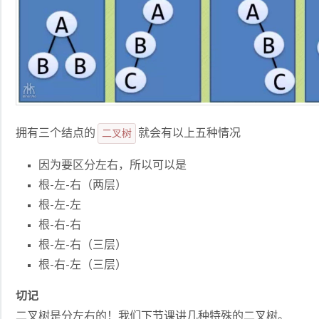
拥有三个结点的
二叉树
就会有以上五种情况
因为要区分左右，所以可以是
根-左-右（两层）
根-左-左
根-右-右
根-左-右（三层）
根-右-左（三层）
切记
二叉树是分左右的！我们下节课讲几种特殊的二叉树。