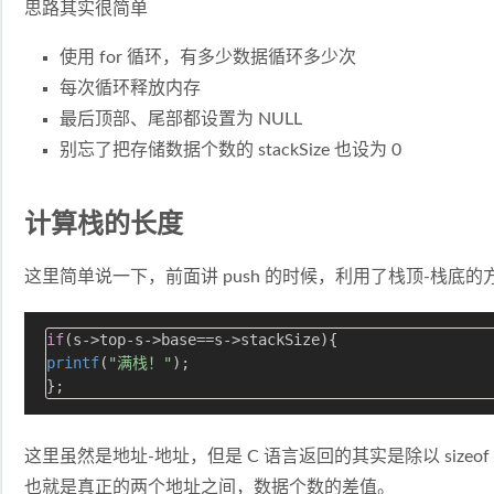
思路其实很简单
使用 for 循环，有多少数据循环多少次
每次循环释放内存
最后顶部、尾部都设置为 NULL
别忘了把存储数据个数的 stackSize 也设为 0
计算栈的长度
这里简单说一下，前面讲 push 的时候，利用了栈顶-栈底
if
printf
(
"满栈！"
);

这里虽然是地址-地址，但是 C 语言返回的其实是除以 sizeo
也就是真正的两个地址之间，数据个数的差值。