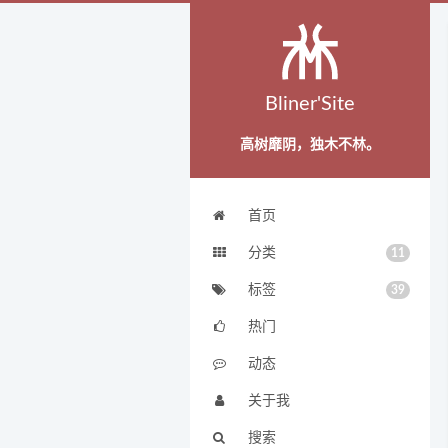
Bliner'Site
高树靡阴，独木不林。
首页
分类
11
标签
39
热门
动态
关于我
搜索