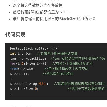
逐个将这些数据的内存释放掉
然后将顶部和底部都设置为 NULL
最后将存储当前使用容量的 StackSize 也赋值为 0
代码实现
int
 i , len;  
//设置两个用于循环的变量
len = s->stackSize;  
//len 获取的是当前栈中数据的个数
for
(i=
0
;i<len;i++){   
//有多少个数据循环多少次
free
(s->base);    
//每次循环释放这个内存空间
s->base++;       
//然后指针向后移动
}

s->base=s->top=
NULL
;   
//接着将顶部和尾部都设置为NULL
s->stackSize=
0
;               
//把用于存放数据数量的 st