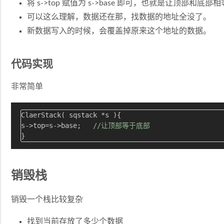
将 s->top 赋值为 s->base 即可，也就是让顶部和底部
可以这么理解，数据还在那，找数据的地址全没了。
新数据写入的时候，会覆盖掉原来这个地址的数据。
代码实现
非常简单
ClaerStack( sqstack *s ){

s->top=s->base;   
//让顶部等于底部
销毁栈
销毁一个栈比较复杂
找到当前存放了多少个数据