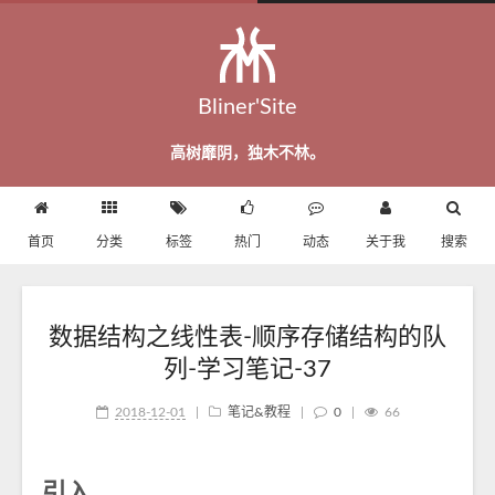
Bliner'Site
高树靡阴，独木不林。
首页
分类
标签
热门
动态
关于我
搜索
数据结构之线性表-顺序存储结构的队
列-学习笔记-37
2018-12-01
|
笔记&教程
|
0
|
66
引入