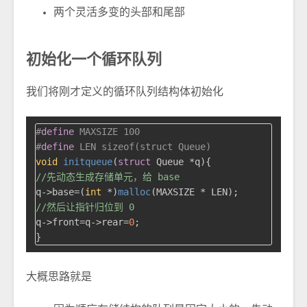
两个灵活多变的头部和尾部
初始化一个循环队列
我们将刚才定义的循环队列结构体初始化
#
define
 MAXSIZE 100
#
define
 LEN sizeof(struct Queue)
void
initqueue
(
struct
 Queue *q)
//先动态生成存储单元，给 base
q->base=(
int
 *)
malloc
//然后让指针归位到 0
q->front=q->rear=
0
;

大概思路就是