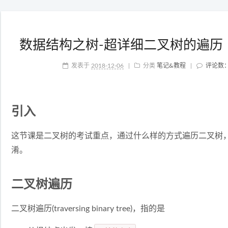
数据结构之树-超详细二叉树的遍历（
发表于
2018-12-06
|
分类
笔记&教程
|
评论数
引入
这节课是二叉树的考试重点，通过什么样的方式遍历二叉树
淆。
二叉树遍历
二叉树遍历(traversing binary tree)，指的是