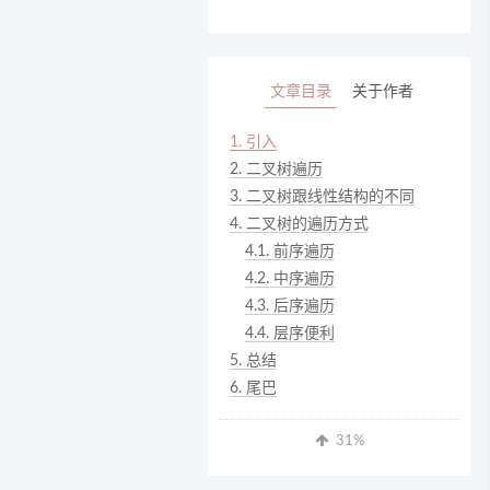
文章目录
关于作者
1.
引入
2.
二叉树遍历
3.
二叉树跟线性结构的不同
4.
二叉树的遍历方式
4.1.
前序遍历
4.2.
中序遍历
4.3.
后序遍历
4.4.
层序便利
5.
总结
6.
尾巴
31
%