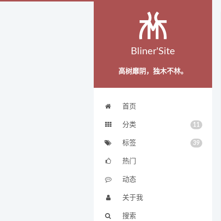
Bliner'Site
高树靡阴，独木不林。
首页
分类
11
标签
39
热门
动态
关于我
搜索