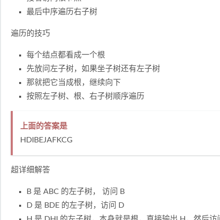
最后中序遍历右子树
遍历的技巧
每个结点都看成一个根
先放问左子树，如果坐子树还有左子树
那就把它当成根，继续向下
按照左子树、根、右子树顺序遍历
上面的答案是
HDIBEJAFKCG
超详细解答
B 是 ABC 的左子树， 访问 B
D 是 BDE 的左子树，访问 D
H 是 DHI 的左子树，本身就是根，直接输出 H，然后访