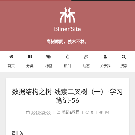
Bliner'Site
高树靡阴，独木不林。
首页
分类
标签
热门
动态
关于我
搜索
数据结构之树-线索二叉树（一）-学习
笔记-56
2018-12-08
|
笔记&教程
|
0
|
94
引入