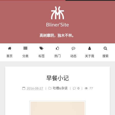
Bliner'Site
高树靡阴，独木不林。
首页
分类
标签
热门
动态
关于我
搜索
早餐小记
2016-08-27
|
吐槽&杂谈
|
0
|
77