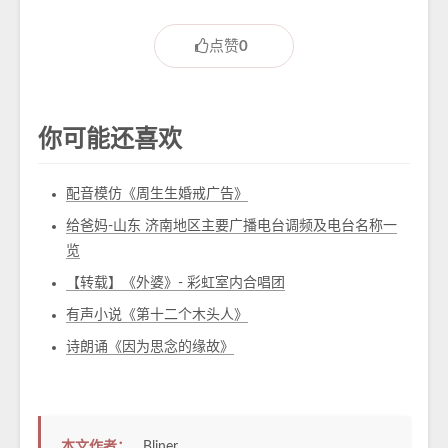
点赞
0
你可能还喜欢
配音模仿《周生生婚戒广告》
给爸妈-山东 济南地区主要广播电台调频及电台名称一
览
【转载】《外婆》- 彩虹室内合唱团
有声小说《第十二个木头人》
诗朗诵《因为思念的缘故》
本文作者：
Bliner