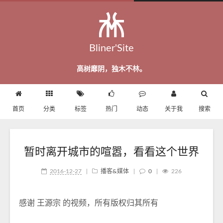
Bliner'Site
高树靡阴，独木不林。
首页
分类
标签
热门
动态
关于我
搜索
暂时离开城市的喧嚣，看看这个世界
2016-12-27
|
播客&媒体
|
0
|
226
感谢 王源宗 的视频，所有版权归其所有