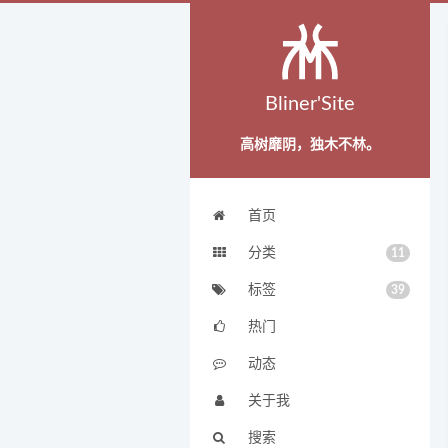
Bliner'Site
高树靡阴，独木不林。
首页
分类
11
标签
39
热门
动态
关于我
搜索