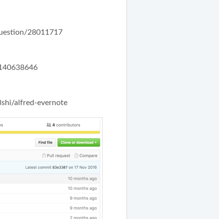
question/28011717
/140638646
3shi/alfred-evernote