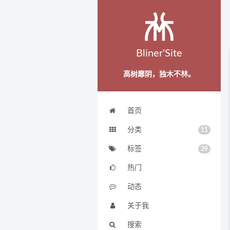
Bliner'Site
高树靡阴，独木不林。
首页
分类
11
标签
39
热门
动态
关于我
搜索