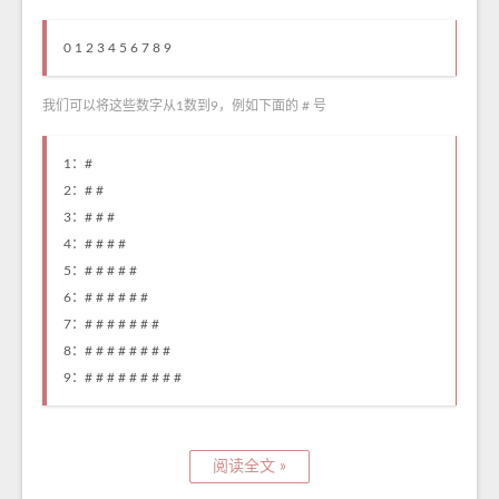
0 1 2 3 4 5 6 7 8 9
我们可以将这些数字从1数到9，例如下面的 # 号
1：#
2：# #
3：# # #
4：# # # #
5：# # # # #
6：# # # # # #
7：# # # # # # #
8：# # # # # # # #
9：# # # # # # # # #
阅读全文 »