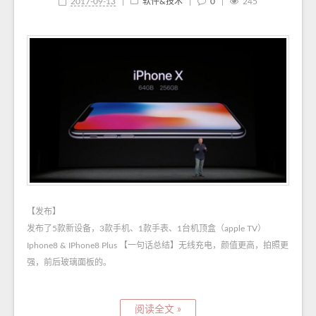
2017-09-13
|
软件&技术
|
0
|
245
【发布】
发布了5款新设备，3款手机、1款手表、1台机顶盒（apple TV）
Iphone8 & IPhone8 Plus 【一句话总结】无线充电，颜值更高，拍照更
强，前后玻璃面板的。
阅读全文 »