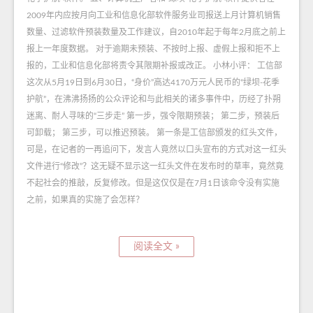
2009年内应按月向工业和信息化部软件服务业司报送上月计算机销售
数量、过滤软件预装数量及工作建议，自2010年起于每年2月底之前上
报上一年度数据。 对于逾期未预装、不按时上报、虚假上报和拒不上
报的，工业和信息化部将责令其限期补报或改正。 小林小评： 工信部
这次从5月19日到6月30日，“身价”高达4170万元人民币的“绿坝-花季
护航”，在沸沸扬扬的公众评论和与此相关的诸多事件中，历经了扑朔
迷离、耐人寻味的“三步走” 第一步，强令限期预装； 第二步，预装后
可卸载； 第三步，可以推迟预装。 第一条是工信部颁发的红头文件，
可是，在记者的一再追问下，发言人竟然以口头宣布的方式对这一红头
文件进行“修改”？这无疑不显示这一红头文件在发布时的草率，竟然竟
不起社会的推敲，反复修改。但是这仅仅是在7月1日该命令没有实施
之前，如果真的实施了会怎样？
阅读全文 »