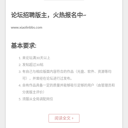
论坛招聘版主，火热报名中~
www.xiaolinbbs.com
基本要求:
来论坛满30天以上
发帖超过30帖
有自己与相应版面内容符合的作品（光盘、软件、资源等均
可），并曾经在论坛进行过发布。
自有作品具备一定的质量并能够吸引足够的用户（由管理员和
分类版主评价）
须服从全局调配岗位
阅读全文 »