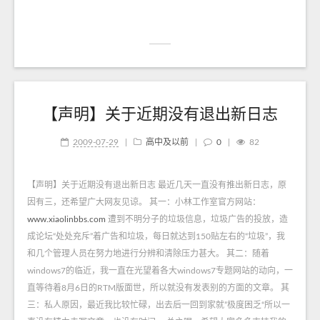
【声明】关于近期没有退出新日志
2009-07-29
|
高中及以前
|
0
|
82
【声明】关于近期没有退出新日志 最近几天一直没有推出新日志，原
因有三，还希望广大网友见谅。 其一：小林工作室官方网站：
www.xiaolinbbs.com
遭到不明分子的垃圾信息，垃圾广告的投放，造
成论坛“处处充斥”着广告和垃圾，每日就达到150贴左右的“垃圾”，我
和几个管理人员在努力地进行分辨和清除压力甚大。 其二：随着
windows7的临近，我一直在光望着各大windows7专题网站的动向，一
直等待着8月6日的RTM版面世，所以就没有发表别的方面的文章。 其
三：私人原因，最近我比较忙碌，出去后一回到家就”极度困乏“所以一