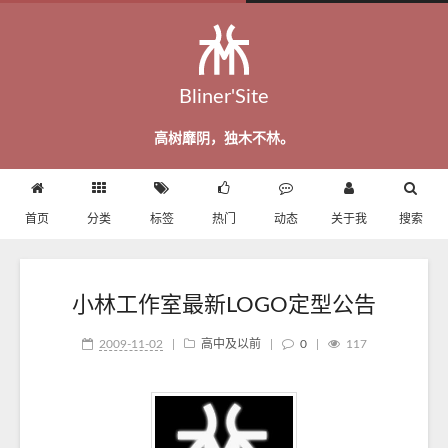
Bliner'Site
高树靡阴，独木不林。
首页
分类
标签
热门
动态
关于我
搜索
小林工作室最新LOGO定型公告
2009-11-02
|
高中及以前
|
0
|
117