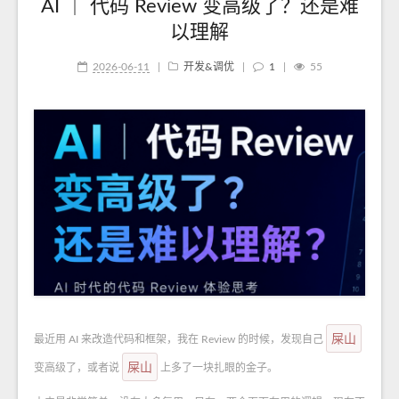
AI ｜ 代码 Review 变高级了？还是难
以理解
2026-06-11
|
开发&调优
|
1
|
55
屎山
最近用 AI 来改造代码和框架，我在 Review 的时候，发现自己
屎山
变高级了，或者说
上多了一块扎眼的金子。