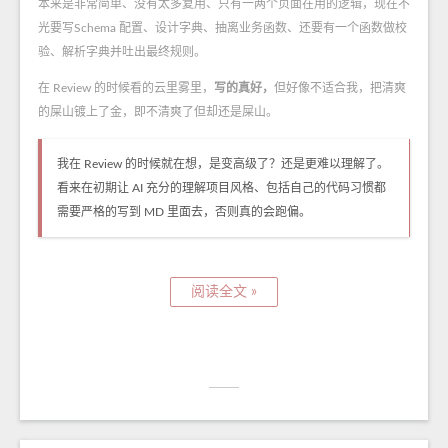
本来是非常简单、没有太多复用、只有一两个页面在用的逻辑，现在不
光要写Schema 配置、设计字典、抽离业务函数、还要有一个函数做校
验、解析字典并吐出最终规则。
在 Review 的时候看的云里雾里，
写的真好，
但好像不适合我，把清爽
的屎山镀上了金，即不清爽了但却还是屎山。
我在 Review 的时候就在想，是变高级了？还是更难以理解了。
看来在初期让 AI 充分的理解项目风格、包括自己的代码习惯都
需要严格的写到 MD 里面去，否则真的会跑偏。
阅读全文 »