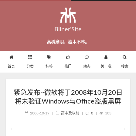
Bliner'Site
高树靡阴，独木不林。
首页
分类
标签
热门
动态
关于我
搜索
紧急发布~微软将于2008年10月20日
将未验证Windows与Office盗版黑屏
2008-10-19
|
高中及以前
|
0
|
103