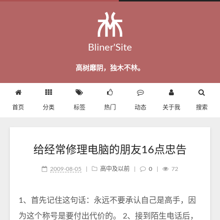
Bliner'Site
高树靡阴，独木不林。
首页
分类
标签
热门
动态
关于我
搜索
给经常修理电脑的朋友16点忠告
2009-08-05
|
高中及以前
|
0
|
72
1、首先记住这句话：永远不要承认自己是高手，因
为这个称号是要付出代价的。 2、接到陌生电话后，