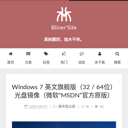
Bliner'Site
高树靡阴，独木不林。
首页
分类
标签
热门
动态
关于我
搜索
Windows 7 英文旗舰版（32 / 64位）
光盘镜像（微软“MSDN”官方原版）
2009-08-07
|
高中及以前
|
0
|
88