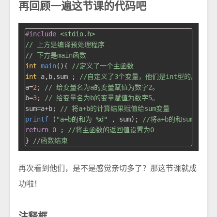
再回顾一遍这节课的代码吧
#
include
<stdio.h>
// 上方是编译预处理程序
// 下方是main函数
int
main
()
{ 
//定义了一个主函数
int
 a,b,sum ; 
//自定义了3个变量，他们是int型的。
a=
2
; 
// 给变量名为a的变量赋值为数字2。
b=
3
; 
// 给变量名为b的变量赋值为数字5。
sum=a+b; 
// 将a+b的计算结果赋值给sum变量
printf
 (
"a+b的和为 %d"
 , sum); 
//将a+b的和sum变量
return
0
 ; 
//将主函数的返回值设置为0
} 
//函数结束
再次看到他们，是不是感觉亲切多了？那这节课就成
功啦！