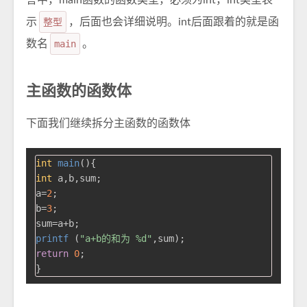
言中，main函数的函数类型，必须为int，int类型表
示
整型
，后面也会详细说明。int后面跟着的就是函
数名
main
。
主函数的函数体
下面我们继续拆分主函数的函数体
int
main
()
int
 a,b,sum;

a=
2
;

b=
3
;

printf
 (
"a+b的和为 %d"
return
0
;
