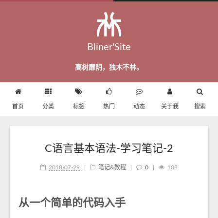
Bliner'Site
高树靡阴，独木不林。
首页
分类
标签
热门
动态
关于我
搜索
C语言基本语法-学习笔记-2
2018-07-29
|
笔记&教程
|
0
|
108
从一个简单的代码入手