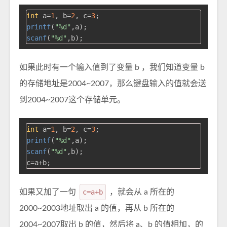
int
 a=
1
, b=
2
, c=
3
printf
(
"%d"
scanf
(
"%d"
如果此时有一个输入值到了变量 b ，我们知道变量 b
的存储地址是2004~2007，那么键盘输入的值就会送
到2004~2007这个存储单元。
int
 a=
1
, b=
2
, c=
3
printf
(
"%d"
scanf
(
"%d"
,b);

如果又加了一句
c=a+b
，就会从 a 所在的
2000~2003地址取出 a 的值，再从 b 所在的
2004~2007取出 b 的值，然后将 a、b 的值相加，的