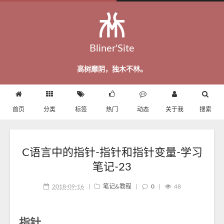
Bliner'Site
高树靡阴，独木不林。
首页
分类
标签
热门
动态
关于我
搜索
C语言中的指针-指针和指针变量-学习
笔记-23
2018-09-16
|
笔记&教程
|
0
|
48
指针