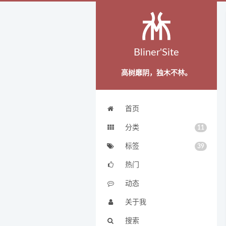
Bliner'Site
高树靡阴，独木不林。
首页
分类
11
标签
39
热门
动态
关于我
搜索