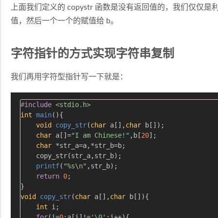
上面我们定义的 copystr 函数是没有返回值的，我们仅仅
值，然后一个一个的赋值给 b。
字符指针的方式实现字符串复制
我们再用字符型指针写一下就是：
#
include
<stdio.h>
int
main
()
{

void
copy_str
(
char
 a[],
char
 b[])
;

char
 a[]=
"I am Chinese!"
,b[
20
];

char
 *str_a=a,*str_b=b;

    copy_str(str_a,str_b);

printf
(
"%s\n"
,str_b);

return
0
;

void
copy_str
(
char
 a[],
char
 b[])
{

int
 i;

for
(i=
0
;a[i]!=
'\0'
;i++){
