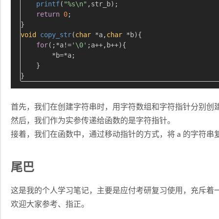
printf
(
"%s\n"
,str_b);

return
0
;

void
copy_str
(
char
 *a,
char
 *b)
{

for
(;*a!=
'\0'
;a++,b++){

        *b=*a;

    }

首先，我们在创建字符串时，用字符数组和字符指针分别创
然后，我们作为实参传递给函数的是字符指针。
接着，我们在函数中，通过移动指针的方式，将 a 的字符串复
尾巴
这是我的个人学习笔记，主要是应付考研复习使用，充斥着
欢迎大家参考、指正。