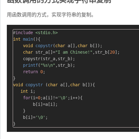
函数调用的方式实现字符串复制
用函数调用的方式，实现字符串的复制。
#
include
<stdio.h>
int
main
()
{

void
copystr
(
char
 a[],
char
 b[])
;

char
 str_a[]=
"I am Chinese!"
,str_b[
20
];

    copystr(str_a,str_b);

printf
(
"%s\n"
,str_b);

return
0
;

void
copystr
(
char
 a[],
char
 b[])
{

int
 i;

for
(i=
0
;a[i]!=
'\0'
;i++){

        b[i]=a[i];

    }

    b[i]=
'\0'
;
