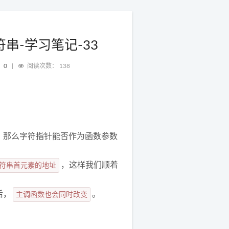
串-学习笔记-33
：
0
|
阅读次数：
138
，那么字符指针能否作为函数参数
符串首元素的地址
，这样我们顺着
后，
主调函数也会同时改变
。