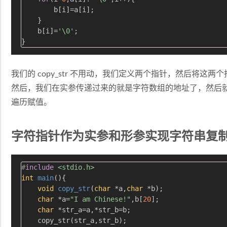
        b[i]=a[i];

    }

    b[i]=
'\0'
;

我们的 copy_str 不用动，我们定义两个指针，然后将这
然后，我们在实参传递过来的就是字符数组的地址了，然后就像使
遍历赋值。
字符指针作为实参和形参实现字符串复
#
include
<stdio.h>
int
main
()
{

void
copy_str
(
char
 *a,
char
 *b)
;

char
 *a=
"I am Chinese!"
,b[
20
];

char
 *str_a=a,*str_b=b;

    copy_str(str_a,str_b);
