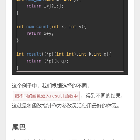
return
 i<j?i:j;

}

int
num_count
(
int
 x, 
int
 y)
{

return
 x+y;

}

int
result
((*p)(
int
,
int
),
int
 k,
int
 q)
{

return
 (*p)(k,q);

这个例子中，我们根据选择的不同，
把不同的函数灌入result函数中
，得到不同的结果，
这就是将函数指针作为参数灵活使用最好的体现。
尾巴