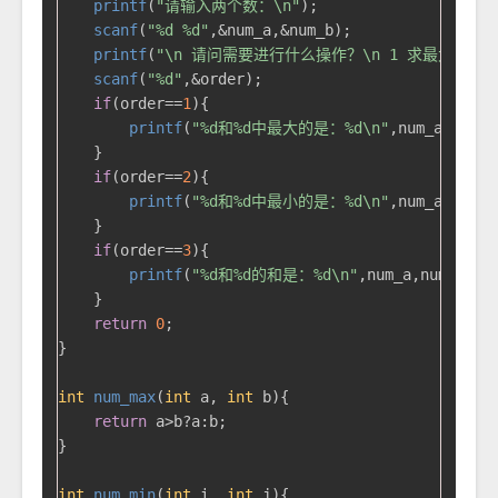
printf
(
"请输入两个数：\n"
);

scanf
(
"%d %d"
,&num_a,&num_b);

printf
(
"\n 请问需要进行什么操作？\n 1 求最大值\n 
scanf
(
"%d"
,&order);

if
(order==
1
){

printf
(
"%d和%d中最大的是：%d\n"
,num_a,num_b
    }

if
(order==
2
){

printf
(
"%d和%d中最小的是：%d\n"
,num_a,num_b
    }

if
(order==
3
){

printf
(
"%d和%d的和是：%d\n"
,num_a,num_b,res
    }

return
0
;

}

int
num_max
(
int
 a, 
int
 b)
{

return
 a>b?a:b;

}

int
num_min
(
int
 i, 
int
 j)
{
