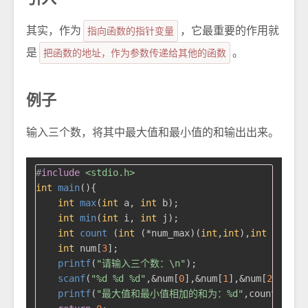
其实，作为
指向函数的指针变量
，它最重要的作用就
是
把函数的地址，作为参数传递给其他的函数
。
例子
输入三个数，将其中最大值和最小值的和输出出来。
#
include
<stdio.h>
int
main
()
{

int
max
(
int
 a, 
int
 b)
;

int
min
(
int
 i, 
int
 j)
;

int
count
(
int
 (*num_max)(
int
,
int
),
int
 (*num_
int
 num[
3
];

printf
(
"请输入三个数：\n"
);

scanf
(
"%d %d %d"
,&num[
0
],&num[
1
],&num[
2
]);

printf
(
"最大值和最小值相加的和为：%d"
,count (max,