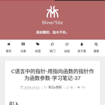
Bliner'Site
高树靡阴，独木不林。
首页
分类
标签
热门
动态
关于我
搜索
C语言中的指针-用指向函数的指针作
为函数参数-学习笔记-37
2018-10-12
|
笔记&教程
|
0
|
70
引入