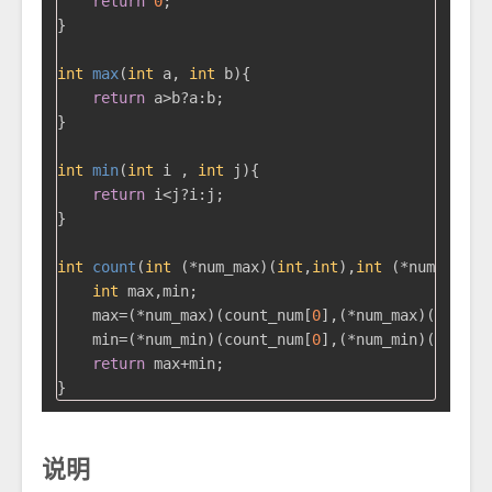
return
0
;

}

int
max
(
int
 a, 
int
 b)
{

return
 a>b?a:b;

}

int
min
(
int
 i , 
int
 j)
{

return
 i<j?i:j;

}

int
count
(
int
 (*num_max)(
int
,
int
),
int
 (*num_min)(
int
 max,min;

    max=(*num_max)(count_num[
0
],(*num_max)(count_
    min=(*num_min)(count_num[
0
],(*num_min)(count_
return
 max+min;

说明