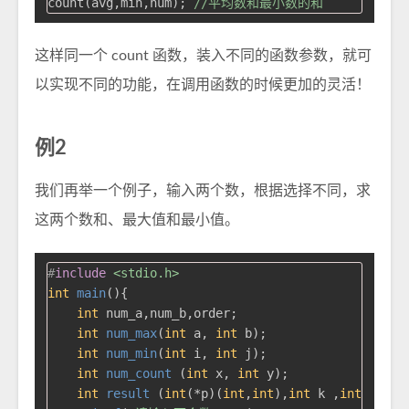
count(avg,min,num); 
//平均数和最小数的和
这样同一个 count 函数，装入不同的函数参数，就可
以实现不同的功能，在调用函数的时候更加的灵活！
例2
我们再举一个例子，输入两个数，根据选择不同，求
这两个数和、最大值和最小值。
#
include
<stdio.h>
int
main
()
{

int
 num_a,num_b,order;

int
num_max
(
int
 a, 
int
 b)
;

int
num_min
(
int
 i, 
int
 j)
;

int
num_count
(
int
 x, 
int
 y)
;

int
result
(
int
(*p)(
int
,
int
),
int
 k ,
int
 q)
;
