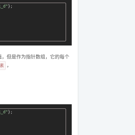
k_d"
值，但是作为指针数组，它的每个
素
，
k_d"