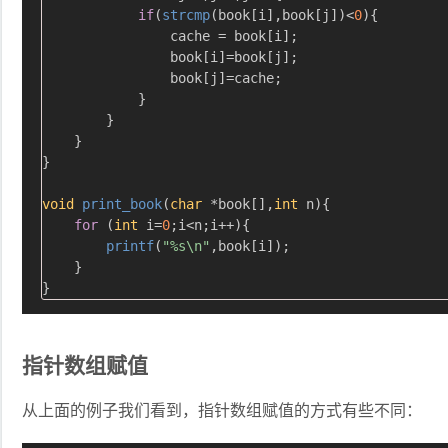
if
(
strcmp
(book[i],book[j])<
0
){

                cache = book[i];

                book[i]=book[j];

                book[j]=cache;

            }

        }

    }

}

void
print_book
(
char
 *book[],
int
 n)
{

for
 (
int
 i=
0
;i<n;i++){

printf
(
"%s\n"
,book[i]);

    }

指针数组赋值
从上面的例子我们看到，指针数组赋值的方式有些不同：