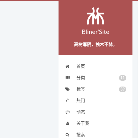
Bliner'Site
高树靡阴，独木不林。
首页
分类
11
标签
39
热门
动态
关于我
搜索