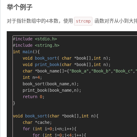
举个例子
对于指针数组中的4本数，使用
strcmp
函数对齐从小到大
#
include
<stdio.h>
#
include
<string.h>
int
main
()
{

void
book_sort
( 
char
 *book[],
int
 n)
;

void
print_book
(
char
 *book[],
int
 n)
;

char
 *book_name[]={
"Book_a"
,
"Book_b"
,
"Book_c"
,
int
 n=
4
;

    book_sort(book_name,n);

    print_book(book_name,n);

return
0
;

}

void
book_sort
(
char
 *book[],
int
 n)
{

char
 *cache;

for
 (
int
 i=
0
;i<n;i++){

for
 (
int
 j=
0
;j<
4
;j++){
