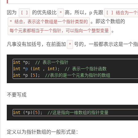
因为
[ ]
的优先级比
*
高，所以，p 先跟
[ ] 结合为一
* 结合，表示这个数组是一个指针类型的
。即这个数组的
每个元素都相当于一个指针，可以指向一个整型变量
。
凡事没有加括号，在前面加
*
号的，一般都表示这是一个指针
int
 *p;  
// 表示一个指针
int
 *
p
(
int
 , 
int
)
;  
// 表示一个指针函数  
int
 *p [
5
];  
//表示的是一个元素为指针的数组
不要写成
int
 (*p)[
5
];  
//这是指向一维数组的指针变量
定义以为指针数组的一般形式是：