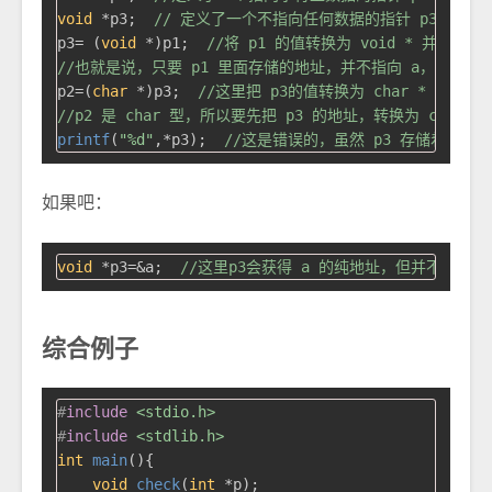
void
 *p3;  
// 定义了一个不指向任何数据的指针 p3
p3= (
void
 *)p1;  
//将 p1 的值转换为 void * 并传递给 
//也就是说，只要 p1 里面存储的地址，并不指向 a，知识记
p2=(
char
 *)p3;  
//这里把 p3的值转换为 char * 并传递给
//p2 是 char 型，所以要先把 p3 的地址，转换为 char*型
printf
(
"%d"
,*p3);  
//这是错误的，虽然 p3 存储着 a
如果吧：
void
 *p3=&a;  
//这里p3会获得 a 的纯地址，但并不指向a
综合例子
#
include
<stdio.h>
#
include
<stdlib.h>
int
main
()
{

void
check
(
int
 *p)
;
