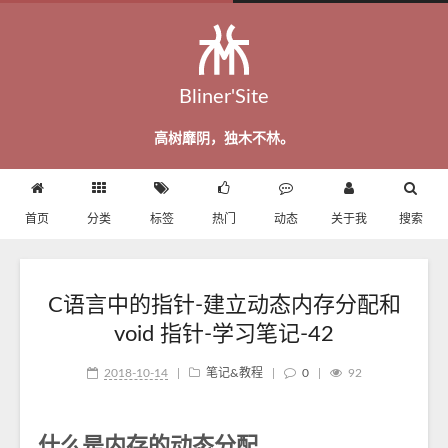
Bliner'Site
高树靡阴，独木不林。
首页
分类
标签
热门
动态
关于我
搜索
C语言中的指针-建立动态内存分配和
void 指针-学习笔记-42
2018-10-14
|
笔记&教程
|
0
|
92
什么是内存的动态分配