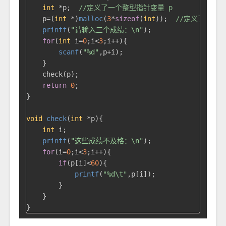
int
 *p;  
//定义了一个整型指针变量 p
    p=(
int
 *)
malloc
(
3
*
sizeof
(
int
));  
//定义了3个整
printf
(
"请输入三个成绩：\n"
);

for
(
int
 i=
0
;i<
3
;i++){

scanf
(
"%d"
,p+i);

    }

    check(p);

return
0
;

}

void
check
(
int
 *p)
{

int
 i;

printf
(
"这些成绩不及格：\n"
);

for
(i=
0
;i<
3
;i++){

if
(p[i]<
60
){

printf
(
"%d\t"
,p[i]);

        }

    }
