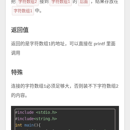
把
字符数组2
接到
字符数组1
的
后面
，结果存放在
字符数组1
中。
返回值
返回的是字符数组1的地址，可以直接在 printf 里面
调用
特殊
连接的字符数组1必须足够大，否则装不下字符数组2
的内容。
#
include
<stdio.h>
#
include
<string.h>
int
main
()
{
