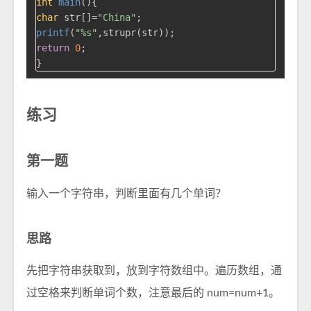
int
main
()
char
 str[]=
"China"
printf
(
"%s"
return
0
;

练习
第一题
输入一个字符串，判断里面有几个单词？
思路
先把字符串获取到，放到字符数组中。遍历数组，通
过空格来判断单词个数，注意最后的 num=num+1。