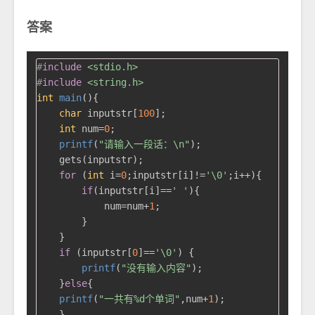
答案
#
include
<stdio.h>
#
include
<string.h>
int
main
()
{

char
 inputstr[
100
];

int
 num=
0
;

printf
(
"请输入一段话：\n"
);

    gets(inputstr);

for
 (
int
 i=
0
;inputstr[i]!=
'\0'
;i++){

if
(inputstr[i]==
' '
){

            num=num+
1
;

        }

    }

if
 (inputstr[
0
]==
'\0'
) {

printf
(
"没有输入内容"
);

    }
else
{

printf
(
"一共有%d个单词"
,num+
1
);

    }
