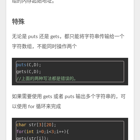
组的内存起始地址。
特殊
无论是 puts 还是 gets，都只能将字符串传输给一个
字符数组，不能同时操作两个
puts
(C,D);

//上面的两种写法都是错误的。
如果需要使用 gets 或者 puts 输出多个字符串的，可
以使用 for 循环来完成
char
 str[
3
][
20
for
(
int
 i=
0
;i<
3
;i++){

gets(str[i]);
