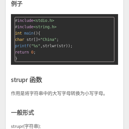
例子
#
include
<stdio.h>
#
include
<string.h>
int
main
()
char
 str[]=
"China"
printf
(
"%s"
return
0
;

strupr 函数
作用是将字符串中的大写字母转换为小写字母。
一般形式
strupr(字符串);