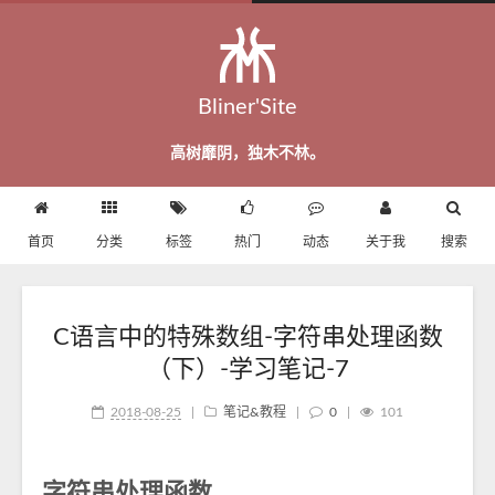
Bliner'Site
高树靡阴，独木不林。
首页
分类
标签
热门
动态
关于我
搜索
C语言中的特殊数组-字符串处理函数
（下）-学习笔记-7
2018-08-25
|
笔记&教程
|
0
|
101
字符串处理函数