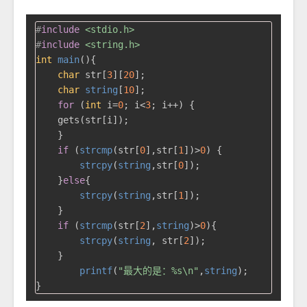
#
include
<stdio.h>
#
include
<string.h>
int
main
()
{

char
 str[
3
][
20
];

char
string
[
10
];

for
 (
int
 i=
0
; i<
3
; i++) {

    gets(str[i]);

    }

if
 (
strcmp
(str[
0
],str[
1
])>
0
) {

strcpy
(
string
,str[
0
]);

    }
else
{

strcpy
(
string
,str[
1
]);

    }

if
 (
strcmp
(str[
2
],
string
)>
0
){

strcpy
(
string
, str[
2
]);

    }

printf
(
"最大的是：%s\n"
,
string
);
