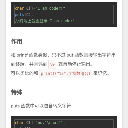
char
 C[]=
"I am coder!"
puts
//终端上就会显示 I am coder!
作用
和 printf 函数类似，只不过 put 函数直接输出字符串
到终端，并且遇到
\0
就自动停止输出。
可以类比的和
printf("%s",字符数组名)
来记忆。
特殊
puts 函数中可以包含转义字符
char
 C[]=
"no.1\nno.2"