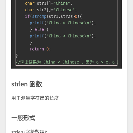
char
 str1[]=
"China"
;

char
 str2[]=
"Chinese"
;

if
(
strcmp
(str1,str2)>
0
){

printf
(
"China > Chinese\n"
);

      } 
else
 {

printf
(
"China < Chinese\n"
); 

      }

return
0
;

//输出结果为 China < Chinese ，因为 a > e，a 比 
strlen 函数
用于测量字符串的长度
一般形式
strlen (字符数组);