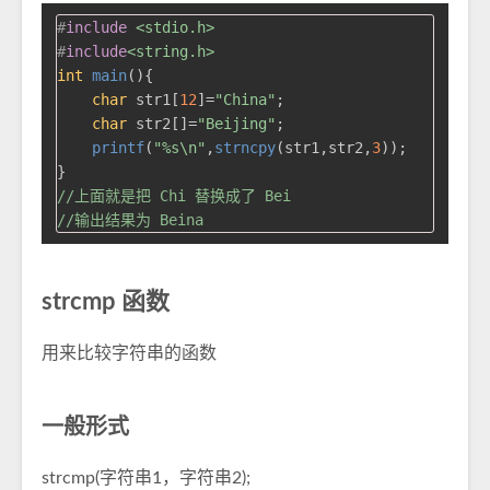
#
include
<stdio.h>
#
include
<string.h>
int
main
()
{

char
 str1[
12
]=
"China"
;

char
 str2[]=
"Beijing"
;

printf
(
"%s\n"
,
strncpy
(str1,str2,
3
));

//上面就是把 Chi 替换成了 Bei
//输出结果为 Beina
strcmp 函数
用来比较字符串的函数
一般形式
strcmp(字符串1，字符串2);