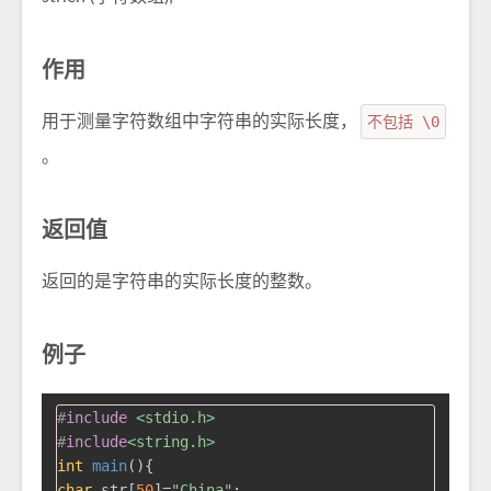
作用
用于测量字符数组中字符串的实际长度，
不包括 \0
。
返回值
返回的是字符串的实际长度的整数。
例子
#
include
<stdio.h>
#
include
<string.h>
int
main
()
char
 str[
50
]=
"China"