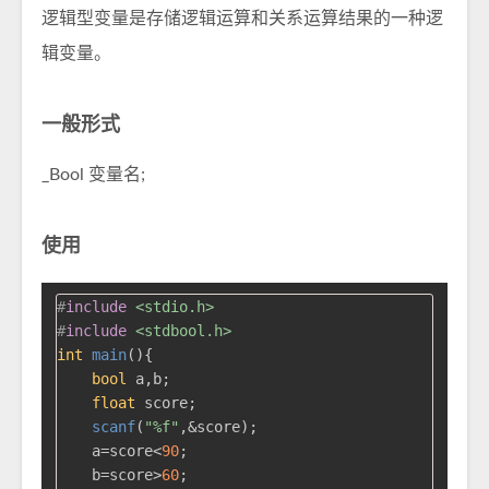
逻辑型变量是存储逻辑运算和关系运算结果的一种逻
辑变量。
一般形式
_Bool 变量名;
使用
#
include
<stdio.h>
#
include
<stdbool.h>
int
main
()
{

bool
 a,b;

float
 score;

scanf
(
"%f"
,&score);

    a=score<
90
;

    b=score>
60
;
