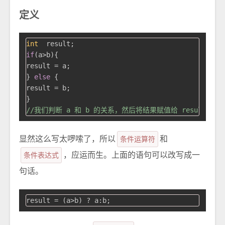
定义
int
if
(a>b){

result = a;

} 
else
 {

result = b;

//我们判断 a 和 b 的关系，然后将结果赋值给 result
显然这么写太啰嗦了，所以
条件运算符
和
条件表达式
，应运而生。上面的语句可以改写成一
句话。