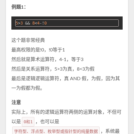
例题1：
5
>
3
 && 
8
<
4
-!
0
这个题非常经典
最高权限的是!0，!0等于1
然后就是算术运算符，4-1，等于3
然后是关系运算符，5>3为真，8<3为假
最后是逻辑逻辑运算符，真 AND 假，为假，因为其
一为假都为假。
注意
实际上，所有的逻辑运算符两侧的运算对象，不但可
以是
0和1
，也可以是
字符型、浮点型、枚举型或指针型的纯量数据
，系统最