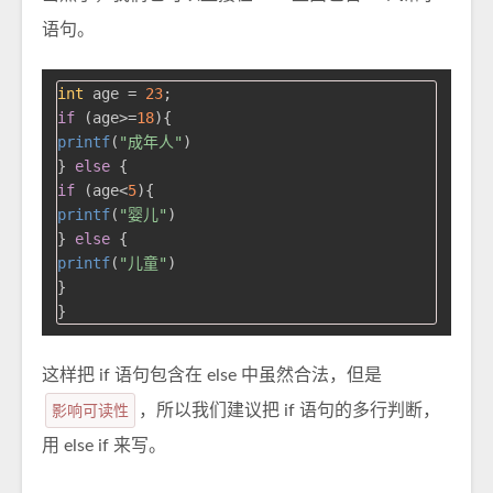
语句。
int
 age = 
23
if
 (age>=
18
printf
(
"成年人"
)

} 
else
if
 (age<
5
printf
(
"婴儿"
)

} 
else
printf
(
"儿童"
)

}

这样把 if 语句包含在 else 中虽然合法，但是
影响可读性
，所以我们建议把 if 语句的多行判断，
用 else if 来写。