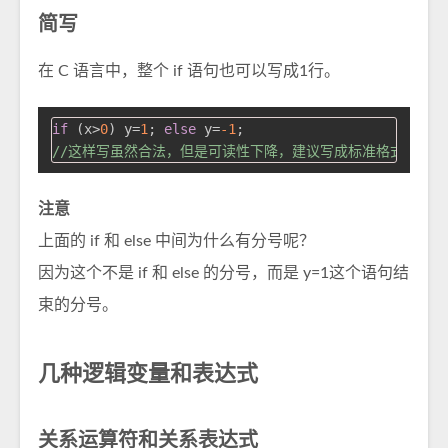
简写
在 C 语言中，整个 if 语句也可以写成1行。
if
 (x>
0
) y=
1
; 
else
 y=
-1
//这样写虽然合法，但是可读性下降，建议写成标准格式
注意
上面的 if 和 else 中间为什么有分号呢？
因为这个不是 if 和 else 的分号，而是 y=1这个语句结
束的分号。
几种逻辑变量和表达式
关系运算符和关系表达式