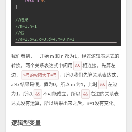
return
0
;

}

//结果
//m=1,n=1
//假
//a=1,b=2,c=3,d=4,m=0,n=1
我们看到，一开始 m 和 n 都为1，经过逻辑表达式的
转换，两个关系表达式中间用
&&
相连接，先算左
边，
>号的权限大于=号
，所以我们先算关系表达式，
a>b 结果是假，值为0，所以 m 为1，此时
&&
左边
为1，所以
&&
不可能成立，所以
&&
右边的关系表
达式没有运算，所以结果出来之后，n=1没有变化。
逻辑型变量