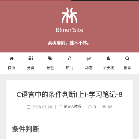
Bliner'Site
高树靡阴，独木不林。
首页
分类
标签
热门
动态
关于我
搜索
C语言中的条件判断(上)-学习笔记-8
2018-08-26
|
笔记&教程
|
0
|
88
条件判断