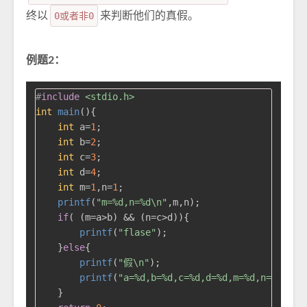
终以
0或者非0
来判断他们的真假。
例题2：
#
include
<stdio.h>
int
main
()
{

int
 a=
1
;

int
 b=
2
;

int
 c=
3
;

int
 d=
4
;

int
 m=
1
,n=
1
;

printf
(
"m=%d,n=%d\n"
,m,n);

if
( (m=a>b) && (n=c>d)){

printf
(
"flase"
);

    }
else
{

printf
(
"假\n"
);

printf
(
"a=%d,b=%d,c=%d,d=%d,m=%d,n=%d\n"
,
    }
