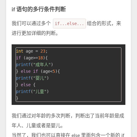
if 语句的多行条件判断
我们可以通过多个
if...else...
组合的形式，来
进行更加详细的判断。
int
 age = 
23
if
 (age>=
18
printf
(
"成年人"
)

} 
else
if
 (age<
5
printf
(
"婴儿"
)

} 
else
printf
(
"儿童"
)

我们通过对年龄的多次判断，判断出了当前年龄是成
年人、儿童或者是婴儿。
当然了，我们也可以直接在 else 里面包含一个新的 if