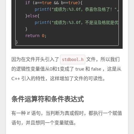
if
 (a==
true
 && b==
true
){

printf
(
"成绩为:%3.0f，恭喜你及格了！"
,score);
    }
else
{

printf
(
"成绩为:%3.0f，不是没及格就是优秀！"
,s
    }

return
0
;

因为在文件开头引入了
stdbool.h
文件，所以我们
的逻辑性变量值从0和1变成了 true 和 false ，这是从
C++ 引入的特性，这样增加了文件的可读性。
条件运算符和条件表达式
有一种 if 语句，当判断为真或假时，都执行一个赋值
语句，并且想同一个变量赋值。